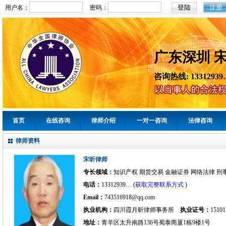
注册
用户名：
密码：
广东深圳 
咨询热线: 13312939
首页
在线咨询
律师介绍
一对一咨询
法律咨询
律师资料
宋昕律师
专长领域：
知识产权 期货交易 金融证券 网络法律 刑
电话：
13312939… (
获取完整联系方式
)
Email：
743516918@qq.com
执业机构：
四川霞月昕律师事务所
执业证号：
15101
地址：
青羊区太升南路136号蜀泰商厦1栋9楼1号